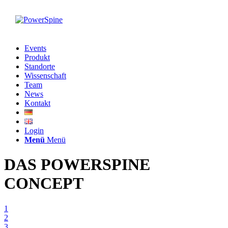
Events
Produkt
Standorte
Wissenschaft
Team
News
Kontakt
Login
Menü
Menü
DAS POWERSPINE
CONCEPT
1
2
3