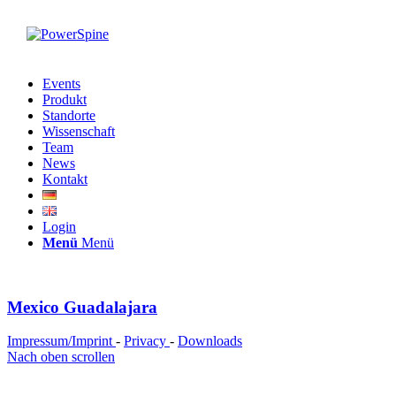
Events
Produkt
Standorte
Wissenschaft
Team
News
Kontakt
Login
Menü
Menü
Mexico Guadalajara
Impressum/Imprint
-
Privacy
-
Downloads
Nach oben scrollen