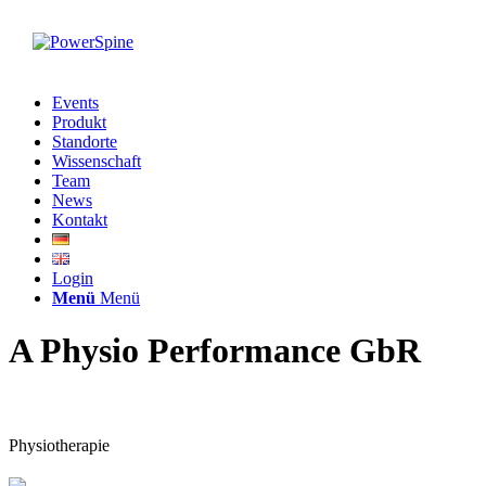
Events
Produkt
Standorte
Wissenschaft
Team
News
Kontakt
Login
Menü
Menü
A Physio Performance GbR
Physiotherapie