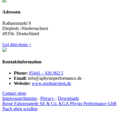
Adressen
Rathausmarkt 9
Diepholz -Niedersachsen
49356- Deutschland
Get directions >
Kontaktinformation
Phone:
05441 – 926 002 5
Email:
info@aphysioperformance.de
Website:
www.nordruecken.de
Contact store
Impressum/Imprint
-
Privacy
-
Downloads
Brose Fahrzeugteile SE & Co. KG
A Physio Performance GbR
Nach oben scrollen