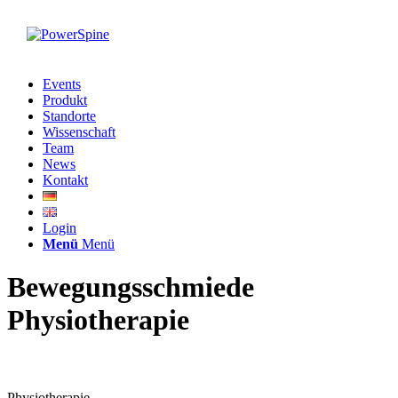
Events
Produkt
Standorte
Wissenschaft
Team
News
Kontakt
Login
Menü
Menü
Bewegungsschmiede
Physiotherapie
Physiotherapie