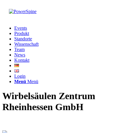
Events
Produkt
Standorte
Wissenschaft
Team
News
Kontakt
Login
Menü
Menü
Wirbelsäulen Zentrum
Rheinhessen GmbH