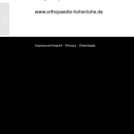
www.orthopaedie-hohenlohe.de
Schwäbisch Hall
Impressum/Imprint
-
Privacy
-
Downloads